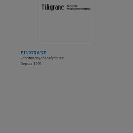
FILIGRANE
TIC ET S
Écoutes psychanalytiques
Depuis 200
Depuis 1992