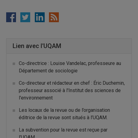
24-3 | 2024 – L’économie circulaire dans le Sud
global : un état des lieux des discours, des
politiques et des pratiques (numéro ouvert)
Publié le 2024-12-02
Hors-Série 38 | 2024 – Réduire les inégalités pour
Lien avec l'UQAM
sauvegarder la santé de notre planète et un avenir
durable
Publié le 2024-10-02
Co-directrice : Louise Vandelac, professeure au
Département de sociologie
Volume 24 Numéro 2 | 2024 – Varia (numéro
ouvert)
Co-directeur et rédacteur en chef : Éric Duchemin,
Publié le 2024-09-01
professeur associé à l'Institut des sciences de
Volume 24 Numéro 1 | 2024 – Aires naturelles
l'environnement
protégées en Afrique francophone : entre
Les locaux de la revue ou de l’organisation
conservation de la biodiversité et conflits
éditrice de la revue sont situés à l’UQAM.
environnementaux, quelles perspectives
d’intégration et d’appropriation par les
La subvention pour la revue est reçue par
communautés riveraines ? (numéro ouvert)
l’UQAM.