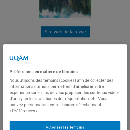
Site web de la revue
VERTIGO
La revue internationale en sciences de l'environnement
Depuis 2000
Préférences en matière de témoins
Nous utilisons des témoins (cookies) afin de collecter des
ISSN :
1492-8442 (numérique)
informations qui nous permettent d’améliorer votre
3 numéros par an
expérience sur le site, de vous proposer des contenus vidéo,
d’analyser les statistiques de fréquentation, etc. Vous
pouvez personnaliser votre choix en sélectionnant
Description
« Préférences ».
Revue internationale et interdisciplinaire au croisement
Autoriser les témoins