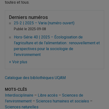
toutes et tous.
Derniers numéros
25-2 | 2025 – Varia (numéro ouvert)
Publié le 2025-09-08
Hors-Série 40 | 2025 – Écologisation de
l’agriculture et de l’alimentation : renouvellement et
perspectives pour la sociologie de
l’environnement
Publié le 2025-07-01
25-1 | 2025 – Environnement et tourisme dans le
monde post-COVID-19. Effets croisés et objectifs
Catalogue des bibliothèques UQAM
antinomiques ?
Publié le 2025-03-03
MOTS-CLÉS
Hors-Série 39 | 2024 – Sobriété énergétique,
Interdisciplinaire
–
Libre accès
–
Sciences de
entre choix et contrainte
l'environnement
–
Sciences humaines et sociales
–
Publié le 2024-12-10
Sciences naturelles