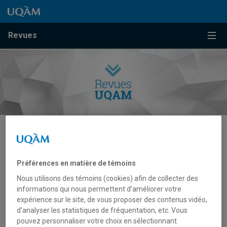
Passer au contenu
Accéder au menu principal
Accéder à la recherche
Passer au contenu
Accéder au menu principal
Menu
Revues
Interdisciplinaire
Préférences en matière de témoins
Nous utilisons des témoins (cookies) afin de collecter des
informations qui nous permettent d’améliorer votre
expérience sur le site, de vous proposer des contenus vidéo,
d’analyser les statistiques de fréquentation, etc. Vous
pouvez personnaliser votre choix en sélectionnant