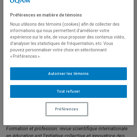
Préférences en matière de témoins
Nous utilisons des témoins (cookies) afin de collecter des
informations qui nous permettent d’améliorer votre
Site web de la revue
expérience sur le site, de vous proposer des contenus vidéo,
d’analyser les statistiques de fréquentation, etc. Vous
FORMATION ET PROFESSION
pouvez personnaliser votre choix en sélectionnant
« Préférences ».
Revue scientifique internationale en éducation
Autoriser les témoins
Depuis 1994
ISSN :
1718-8237 (numérique)
Tout refuser
3 numéros par an
Préférences
Description
Formation et profession: revue scientifique internationale
en éducation
est l’initiative collective et innovatrice des