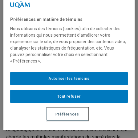
Préférences en matière de témoins
Nous utilisons des témoins (cookies) afin de collecter des
Site web de la revue
informations qui nous permettent d’améliorer votre
expérience sur le site, de vous proposer des contenus vidéo,
RELIGIOLOGIQUES
d’analyser les statistiques de fréquentation, etc. Vous
pouvez personnaliser votre choix en sélectionnant
Sciences humaines et religion
« Préférences ».
Depuis 1990
Autoriser les témoins
ISSN :
1180-0135
(imprimé)
–
2291-3041 (numérique)
2 numéros par an
Tout refuser
Préférences
Description
Religiologiques
est une revue de sciences humaines qui
aborde les multiples manifestations du sacré dans la