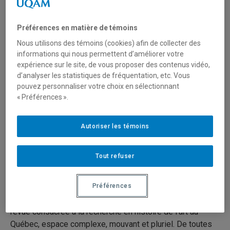
Site web de la revue
Préférences en matière de témoins
LE CARNET. HISTOIRES DE L’ART.
Nous utilisons des témoins (cookies) afin de collecter des
informations qui nous permettent d’améliorer votre
Depuis 2016
expérience sur le site, de vous proposer des contenus vidéo,
d’analyser les statistiques de fréquentation, etc. Vous
ISSN :
2560-7146 (numérique)
pouvez personnaliser votre choix en sélectionnant
2 fois l'an
« Préférences ».
Description
Autoriser les témoins
Le Carnet est une revue savante à comité de pairs qui
Tout refuser
publie également des essais, des textes-œuvres, des
entrevues inédites, des notes de recherche. L’hybridité de
Préférences
la revue reflète son engagement à diffuser diverses
formes et expressions de savoirs. Le Carnet est la seule
revue consacrée à la recherche en histoire de l’art au
Québec, espace complexe, mouvant et pluriel. De toutes