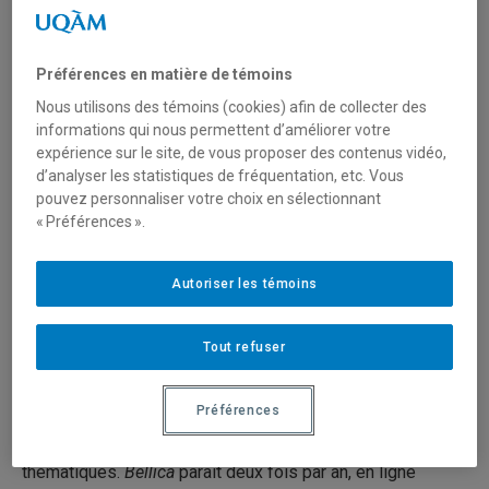
Préférences en matière de témoins
Nous utilisons des témoins (cookies) afin de collecter des
Site web de la revue
informations qui nous permettent d’améliorer votre
expérience sur le site, de vous proposer des contenus vidéo,
BELLICA. GUERRE, HISTOIRE, SOCIÉTÉS
d’analyser les statistiques de fréquentation, etc. Vous
pouvez personnaliser votre choix en sélectionnant
2 numéros par an
« Préférences ».
Autoriser les témoins
Description
Bellica. Guerre, histoire et sociétés
est une re­vue
Tout refuser
d’histoire, interuniversitaire et francophone, ouverte sur
les sciences humaines et sociales. Elle se donne pour
Préférences
objet l’étude de la guerre et du fait militaire dans toutes
leurs amplitudes spatio-temporelles et
thématiques.
Bellica
paraît deux fois par an, en ligne