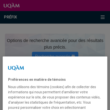
Passer au contenu
Accéder au menu principal
Accéder à la recherche
Passer au contenu
Accéder au menu principal
Menu
PRÉFIX
Options de recherche avancée pour des résultats
plus précis.
Recherche avancée
CONTRIBUTEURICE
Préférences en matière de témoins
Nous utilisons des témoins (cookies) afin de collecter des
WELLS, IDA B.
informations qui nous permettent d’améliorer votre
expérience sur le site, de vous proposer des contenus vidéo,
d’analyser les statistiques de fréquentation, etc. Vous
pouvez personnaliser votre choix en sélectionnant