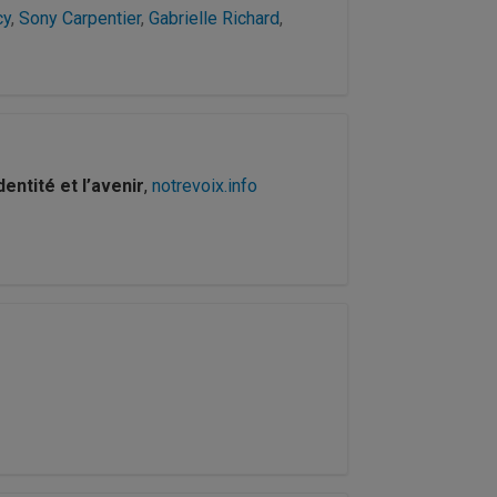
cy
,
Sony Carpentier
,
Gabrielle Richard
,
entité et l’avenir
,
notrevoix.info