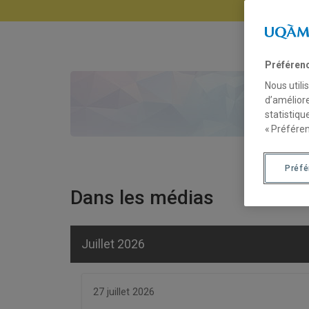
Préféren
Nous utili
Op
d’améliore
statistiqu
« Préféren
Préf
Dans les médias
Juillet 2026
27 juillet 2026