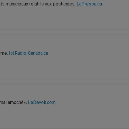
s municipaux relatifs aux pesticides,
LaPresse.ca
arme,
Ici.Radio-Canada.ca
r mal amoché»,
LeDevoir.com