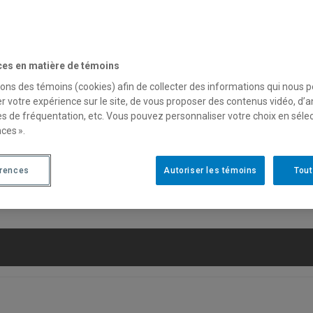
ces en matière de témoins
sons des témoins (cookies) afin de collecter des informations qui nous 
tions de recherche avancée pour des résultats plus préc
r votre expérience sur le site, de vous proposer des contenus vidéo, d’a
es de fréquentation, etc. Vous pouvez personnaliser votre choix en séle
Recherche avancée
Liste des contributeurices
ces ».
érences
Autoriser les témoins
Tout