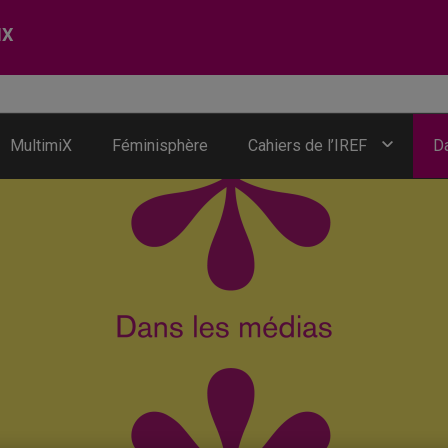
IX
MultimiX
Féminisphère
Cahiers de l’IREF
D