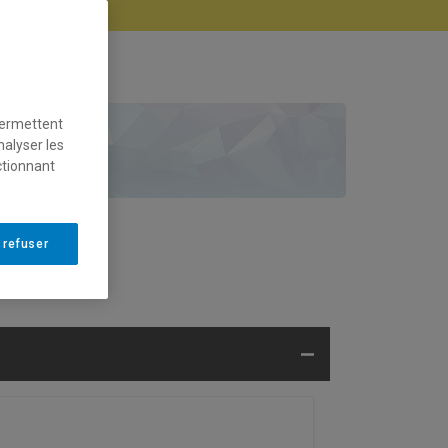
permettent
is.
nalyser les
ctionnant
 refuser