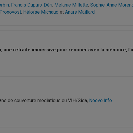
rbin
,
Francis Dupuis-Déri
,
Mélanie Millette
,
Sophie-Anne Moren
 Pronovost
,
Héloïse Michaud
et
Anaïs Maillard
n, une retraite immersive pour renouer avec la mémoire, l’id
5 ans de couverture médiatique du VIH/Sida,
Noovo.Info