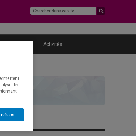
ans les médias
Activités
permettent
is.
nalyser les
ctionnant
 refuser