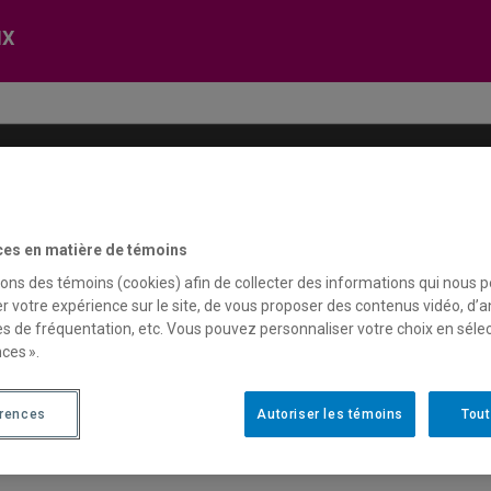
IX
MultimiX
Féminisphère
Cahiers de l’IREF
D
ces en matière de témoins
sons des témoins (cookies) afin de collecter des informations qui nous 
tions de recherche avancée pour des résultats plus préc
r votre expérience sur le site, de vous proposer des contenus vidéo, d’a
es de fréquentation, etc. Vous pouvez personnaliser votre choix en séle
Recherche avancée
Liste des contributeurices
ces ».
érences
Autoriser les témoins
Tout