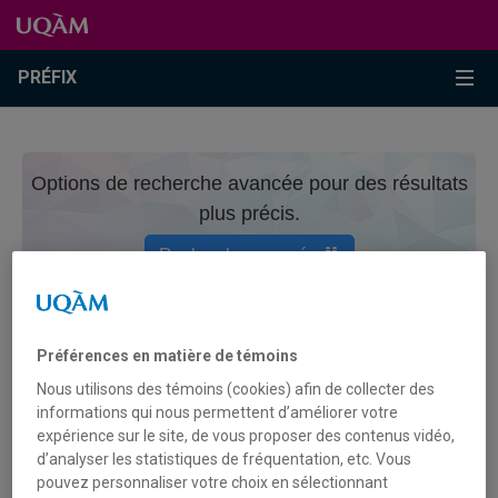
Passer au contenu
Accéder au menu principal
Accéder à la recherche
Passer au contenu
Accéder au menu principal
Menu
PRÉFIX
Options de recherche avancée pour des résultats
plus précis.
Recherche avancée
CONTRIBUTEURICE
Préférences en matière de témoins
Nous utilisons des témoins (cookies) afin de collecter des
DE LA CRUZ, SOR JUANA INÉS
informations qui nous permettent d’améliorer votre
expérience sur le site, de vous proposer des contenus vidéo,
d’analyser les statistiques de fréquentation, etc. Vous
pouvez personnaliser votre choix en sélectionnant