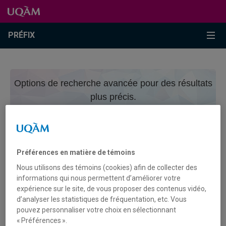
Passer au contenu
Accéder au menu principal
Accéder à la recherche
Passer au contenu
Accéder au menu principal
Menu
PRÉFIX
Options de recherche avancée pour des résultats
plus précis.
Recherche avancée
Préférences en matière de témoins
CONTRIBUTEURICE
Nous utilisons des témoins (cookies) afin de collecter des
informations qui nous permettent d’améliorer votre
BOLTEN, VIRGINIA
expérience sur le site, de vous proposer des contenus vidéo,
d’analyser les statistiques de fréquentation, etc. Vous
pouvez personnaliser votre choix en sélectionnant
« Préférences ».