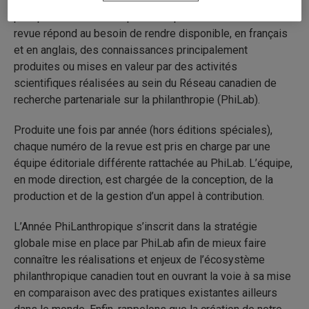
professionnelles dans le domaine de la philanthropie et
plus précisément de la philanthropie subventionnaire. La
revue répond au besoin de rendre disponible, en français
et en anglais, des connaissances principalement
produites ou mises en valeur par des activités
scientifiques réalisées au sein du Réseau canadien de
recherche partenariale sur la philanthropie (PhiLab).
Produite une fois par année (hors éditions spéciales),
chaque numéro de la revue est pris en charge par une
équipe éditoriale différente rattachée au PhiLab. L’équipe,
en mode direction, est chargée de la conception, de la
production et de la gestion d’un appel à contribution.
L’Année PhiLanthropique s’inscrit dans la stratégie
globale mise en place par PhiLab afin de mieux faire
connaître les réalisations et enjeux de l’écosystème
philanthropique canadien tout en ouvrant la voie à sa mise
en comparaison avec des pratiques existantes ailleurs