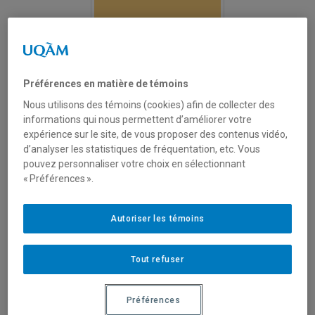
Site web de la revue
Préférences en matière de témoins
Nous utilisons des témoins (cookies) afin de collecter des
L’ANNÉE PHILANTHROPIQUE / THE
informations qui nous permettent d’améliorer votre
PHILANTHROPIC YEAR
expérience sur le site, de vous proposer des contenus vidéo,
d’analyser les statistiques de fréquentation, etc. Vous
Depuis 2019
pouvez personnaliser votre choix en sélectionnant
« Préférences ».
ISSN :
2563-3058 (numérique)
Annuelle (sauf hors-série)
Autoriser les témoins
Description
Tout refuser
L’Année PhiLanthropique est une publication spécialisée
dans la diffusion de connaissances scientifiques et
Préférences