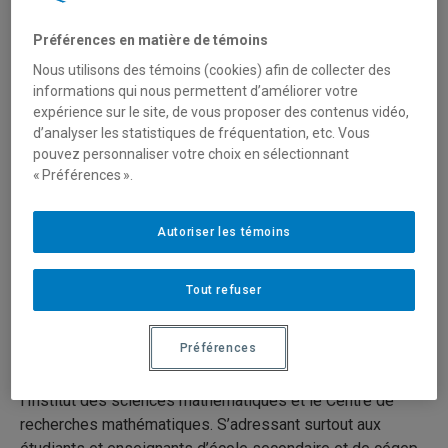
Préférences en matière de témoins
Nous utilisons des témoins (cookies) afin de collecter des
informations qui nous permettent d’améliorer votre
Site web de la revue
expérience sur le site, de vous proposer des contenus vidéo,
d’analyser les statistiques de fréquentation, etc. Vous
pouvez personnaliser votre choix en sélectionnant
ACCROMATH
« Préférences ».
Depuis 2006
Autoriser les témoins
ISSN :
1911-0189
(imprimé)
–
1911-0189 (numérique)
2 numéros par an
Tout refuser
Description
Préférences
Accromαth
est une revue semi-annuelle produite par
l’Institut des sciences mathématiques et le Centre de
recherches mathématiques. S’adressant surtout aux