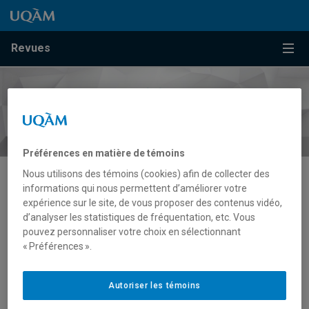
Passer au contenu
Accéder au menu principal
Accéder à la recherche
Passer au contenu
Accéder au menu principal
Menu
Revues
Préférences en matière de témoins
Nous utilisons des témoins (cookies) afin de collecter des
informations qui nous permettent d’améliorer votre
Philanthropie
expérience sur le site, de vous proposer des contenus vidéo,
d’analyser les statistiques de fréquentation, etc. Vous
pouvez personnaliser votre choix en sélectionnant
« Préférences ».
Autoriser les témoins