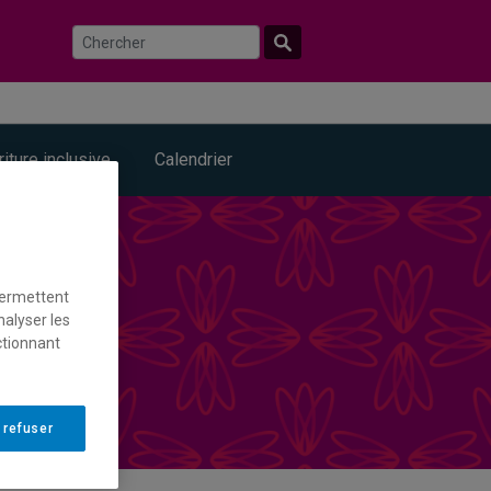
riture inclusive
Calendrier
permettent
nalyser les
ctionnant
 refuser