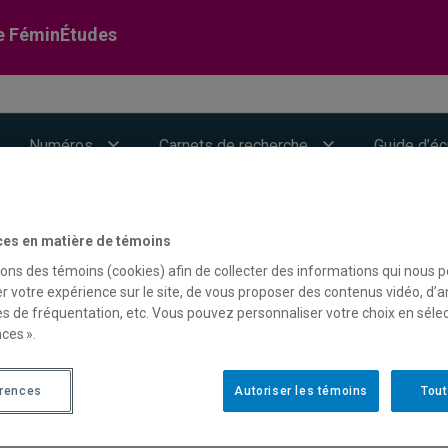
e FéminÉtudes
Numéros
Carnets de recherche
Guide d’éc
ces en matière de témoins
sons des témoins (cookies) afin de collecter des informations qui nous 
r votre expérience sur le site, de vous proposer des contenus vidéo, d’a
es de fréquentation, etc. Vous pouvez personnaliser votre choix en séle
ces ».
érences
Autoriser les témoins
Tout