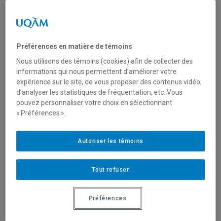
inclusive
Date de publication :
01
septembre 2020
Préférences en matière de témoins
Sous la direction de
Maude
Nous utilisons des témoins (cookies) afin de collecter des
Agin-Blais
,
Marion Gingras-
informations qui nous permettent d’améliorer votre
Gagné
,
Alexia Giroux
,
expérience sur le site, de vous proposer des contenus vidéo,
Sophie Guinamand
,
Em
d’analyser les statistiques de fréquentation, etc. Vous
Merlet
,
Carolane
pouvez personnaliser votre choix en sélectionnant
« Préférences ».
Parenteau-Labarre
et
Sabrina Rinfret-Viger
Autoriser les témoins
Numéro hors-série.
Ce guide de rédaction
Tout refuser
inclusive cherche à offrir
des pistes de solution
Préférences
efficaces pour pratiquer une
écriture féministe, queer et