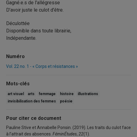
Gagné.e.s de l’allégresse
D’avoir juste le culot d’être.
Déculottée
Disponible dans toute librairie,
Indépendante.
Numéro
Vol. 22 no. 1 - « Corps et résistances »
Mots-clés
art visuel
arts
femmage
histoire
illustrations
invisibilisation des femmes
poésie
Pour citer ce document
Pauline Stive et Annabelle Ponsin. (2019). Les traits du culot face
à l’attrait des absences.
FéminÉtudes
,
22
(1).