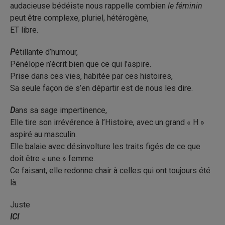
audacieuse bédéiste nous rappelle combien
le féminin
peut être complexe, pluriel, hétérogène,
ET libre.
P
étillante d’humour,
Pénélope n’écrit bien que ce qui l’aspire.
Prise dans ces vies, habitée par ces histoires,
Sa seule façon de s’en départir est de nous les dire.
D
ans sa sage impertinence,
Elle tire son irrévérence à l’Histoire, avec un grand « H »
aspiré au masculin.
Elle balaie avec désinvolture les traits figés de ce que
doit être « une » femme.
Ce faisant, elle redonne chair à celles qui ont toujours été
là.
Juste
ICI