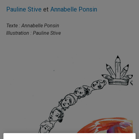
Pauline Stive
et
Annabelle Ponsin
Texte : Annabelle Ponsin
Illustration : Pauline Stive