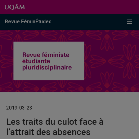
Passer au contenu
Accéder au menu principal
Accéder à la recherche
Passer au contenu
Accéder au menu principal
Menu
Revue FéminÉtudes
2019-03-23
Les traits du culot face à
l’attrait des absences