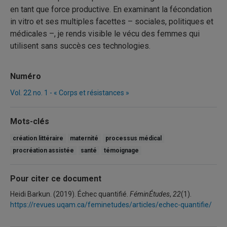
en tant que force productive. En examinant la fécondation
in vitro et ses multiples facettes – sociales, politiques et
médicales –, je rends visible le vécu des femmes qui
utilisent sans succès ces technologies.
Numéro
Vol. 22 no. 1 - « Corps et résistances »
Mots-clés
création littéraire
maternité
processus médical
procréation assistée
santé
témoignage
Pour citer ce document
Heidi Barkun. (2019). Échec quantifié.
FéminÉtudes
,
22
(1).
https://revues.uqam.ca/feminetudes/articles/echec-quantifie/