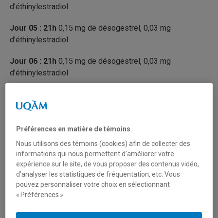
d’éthinylestradiol
Jour 05 : 21h
0,15 mg de désogestrel, 0,03 mg
d’éthinylestradiol
Jour 06 : 21h
0,15 mg de désogestrel, 0,03 mg
d’éthinylestradiol
Jour 07 : 21h
0,15 mg de désogestrel, 0,03 mg
d’éthinylestradiol
Jour 08 : 21h
0,15 mg de désogestrel, 0,03 mg
Préférences en matière de témoins
d’éthinylestradiol
Nous utilisons des témoins (cookies) afin de collecter des
informations qui nous permettent d’améliorer votre
Jour 09 : 21h
0,15 mg de désogestrel, 0,03 mg
expérience sur le site, de vous proposer des contenus vidéo,
d’éthinylestradiol
d’analyser les statistiques de fréquentation, etc. Vous
pouvez personnaliser votre choix en sélectionnant
Jour 10 : 21h
0,15 mg de désogestrel, 0,03 mg
« Préférences ».
d’éthinylestradiol