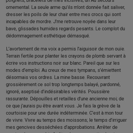
poignets, bracelets de mes incisives, un Au secours
ornemental. La seule arme qu’ils m’ont donnée fait saliver,
dresser les poils de leur chair entre mes crocs qui sont
incapables de mordre. J’me retrouve noyée dans leur
bave, glissades humides regards pesants. Le complot du
dédommagement esthétique démasqué.
L’avortement de ma voix a permis l’aiguisoir de mon ouïe.
Terrain fertile pour planter les crayons de plomb servant à
écrire vos instructions noir sur blanc. Pareil que sur les
modes d’emploi. Au creux de mes tympans, s’émiettent
désormais vos ordres. La mine basse. Recouvrant
grossièrement ce sol trop longtemps balayé, pardonné,
ignoré, aseptisé d’indésirables vérités. Poussière
rassurante. Dépouilles et retailles d’une ancienne moi; de
ce que j’aurais pu être avant
vous
. Je fais la grève de la
courtoisie pour une durée indéterminée. C’est à mon tour
de vivre. Vivre au temps des moissons; le temps d’irriguer
mes gencives desséchées d’approbations. Arrêter de