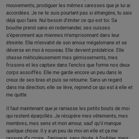
mouvements, prodiguer les mêmes caresses que je lui ai
accordées. Je ne te suis pourtant pas si étrangère, tu sais
déjà quoi faire. Nul besoin d’imiter ce qui est toi. Sa
bouche prend sans en redemander, ses cuisses
s’éperonnent aux miennes m’emprisonnant dans leur
étreinte. Elle m’envahit de son amour mégalomane et se
déverse en moi à nouveau. Elle devient prédatrice. Elle
chasse méticuleusement mes gémissements, mes
frissons et les capture dans l’enclos que forme nos deux
corps assoiffés. Elle me garde encore un peu dans le
creux de ses bras et puis se retourne. Sans un regard
dans ma direction, elle se lève, reprend ce qui est à elle et
me quitte.
Il faut maintenant que je ramasse les petits bouts de moi
qui restent éparpillés. Je récupère mes vêtements, mes
membres, mes sens et mon amour, sauf qu’il manque
quelque chose. Il y a un peu de moi en elle et ça me
rassure d’y croire. J’arriverai, sans doute, à l’oublier, mais