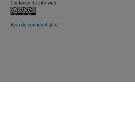
Contenus du site web :
Avis de confidentialité
Revue FéminÉtudes
UQAM - Université du Québec à Montréal
Préférences des témoins
Accessibilité Web