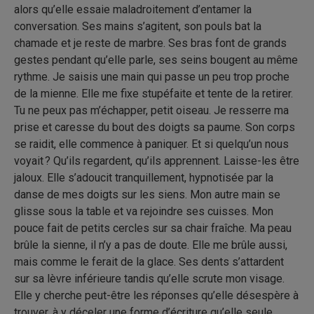
alors qu’elle essaie maladroitement d’entamer la
conversation. Ses mains s’agitent, son pouls bat la
chamade et je reste de marbre. Ses bras font de grands
gestes pendant qu’elle parle, ses seins bougent au même
rythme. Je saisis une main qui passe un peu trop proche
de la mienne. Elle me fixe stupéfaite et tente de la retirer.
Tu ne peux pas m’échapper, petit oiseau. Je resserre ma
prise et caresse du bout des doigts sa paume. Son corps
se raidit, elle commence à paniquer. Et si quelqu’un nous
voyait ? Qu’ils regardent, qu’ils apprennent. Laisse-les être
jaloux. Elle s’adoucit tranquillement, hypnotisée par la
danse de mes doigts sur les siens. Mon autre main se
glisse sous la table et va rejoindre ses cuisses. Mon
pouce fait de petits cercles sur sa chair fraîche. Ma peau
brûle la sienne, il n’y a pas de doute. Elle me brûle aussi,
mais comme le ferait de la glace. Ses dents s’attardent
sur sa lèvre inférieure tandis qu’elle scrute mon visage.
Elle y cherche peut-être les réponses qu’elle désespère à
trouver, à y déceler une forme d’écriture qu’elle seule