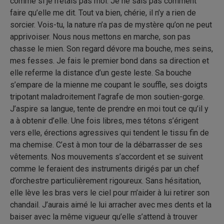
comme si je n’étais pas moi. Je ne sais pas comment
faire qu’elle me dit. Tout va bien, chérie, il n’y a rien de
sorcier. Vois-tu, la nature n’a pas de mystère qu’on ne peut
apprivoiser. Nous nous mettons en marche, son pas
chasse le mien. Son regard dévore ma bouche, mes seins,
mes fesses. Je fais le premier bond dans sa direction et
elle referme la distance d’un geste leste. Sa bouche
s’empare de la mienne me coupant le souffle, ses doigts
tripotant maladroitement l’agrafe de mon soutien-gorge.
J’aspire sa langue, tente de prendre en moi tout ce qu’il y
a à obtenir d’elle. Une fois libres, mes tétons s’érigent
vers elle, érections agressives qui tendent le tissu fin de
ma chemise. C’est à mon tour de la débarrasser de ses
vêtements. Nos mouvements s’accordent et se suivent
comme le feraient des instruments dirigés par un chef
d’orchestre particulièrement rigoureux. Sans hésitation,
elle lève les bras vers le ciel pour m’aider à lui retirer son
chandail. J’aurais aimé le lui arracher avec mes dents et la
baiser avec la même vigueur qu’elle s’attend à trouver