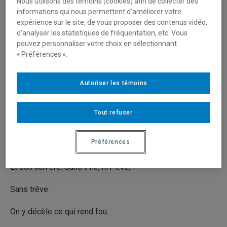
Nous utilisons des témoins (cookies) afin de collecter des
informations qui nous permettent d’améliorer votre
expérience sur le site, de vous proposer des contenus vidéo,
Pour éviter les mots désordres
d’analyser les statistiques de fréquentation, etc. Vous
Elle utilise les mots des autres
pouvez personnaliser votre choix en sélectionnant
Pour se singer en d’autres formes
« Préférences ».
Elle se grimace
Aux souhaits des hôtes.
Autoriser les témoins
Mots-d’elle
Ou maux d’autres
Tout refuser
Qu’importe si la belle se terre,
Se tue.
Préférences
Elle est de celles dont on dit tout,
Et son con ère. Sans t-hé, ni r-êve,
Sans trêve.
On y décèle ce qui rend fou.