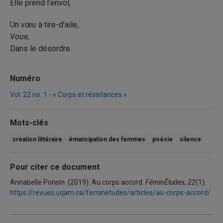
Elle prend l’envol,
Un
vœu
à tire-d’aile,
Voue
,
Dans le désordre.
Numéro
Vol. 22 no. 1 - « Corps et résistances »
Mots-clés
création littéraire
émancipation des femmes
poésie
silence
Pour citer ce document
Annabelle Ponsin. (2019). Au corps accord.
FéminÉtudes
,
22
(1).
https://revues.uqam.ca/feminetudes/articles/au-corps-accord/