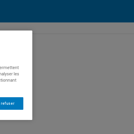
permettent
nalyser les
ctionnant
 refuser