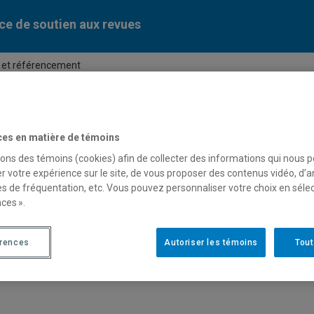
ce de soutien aux revues
n et référencement
orisation et référencement
ces en matière de témoins
sons des témoins (cookies) afin de collecter des informations qui nous 
r votre expérience sur le site, de vous proposer des contenus vidéo, d’a
es de fréquentation, etc. Vous pouvez personnaliser votre choix en séle
ces ».
érences
Autoriser les témoins
Tout