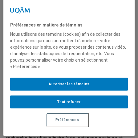
Préférences en matière de témoins
Site web de la revue
Nous utilisons des témoins (cookies) afin de collecter des
informations qui nous permettent d’améliorer votre
expérience sur le site, de vous proposer des contenus vidéo,
MUSÉOLOGIES
d’analyser les statistiques de fréquentation, etc. Vous
pouvez personnaliser votre choix en sélectionnant
Les cahiers d’études supérieures
« Préférences ».
Depuis 2006
Autoriser les témoins
ISSN :
1717-5181
(imprimé)
–
1929-7815 (numérique)
Semestriel
Tout refuser
Description
Préférences
Muséologies
a pour mandat de diffuser et promouvoir la