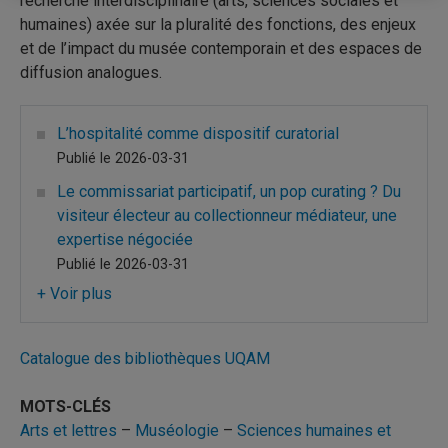
recherche interdisciplinaire (arts, sciences sociales et
humaines) axée sur la pluralité des fonctions, des enjeux
et de l’impact du musée contemporain et des espaces de
diffusion analogues.
L’hospitalité comme dispositif curatorial
Publié le 2026-03-31
Le commissariat participatif, un pop curating ? Du
visiteur électeur au collectionneur médiateur, une
expertise négociée
Publié le 2026-03-31
Recruter l’intelligence collective pour niveler la
stratification du monde de l’art : comment les
musées virtuels d’art contemporain peuvent-ils
Catalogue des bibliothèques UQAM
avoir un impact sur le système artistique actuel ?
Publié le 2026-03-31
MOTS-CLÉS
Vers un patrimoine numérique des arts vivants
Arts et lettres
–
Muséologie
–
Sciences humaines et