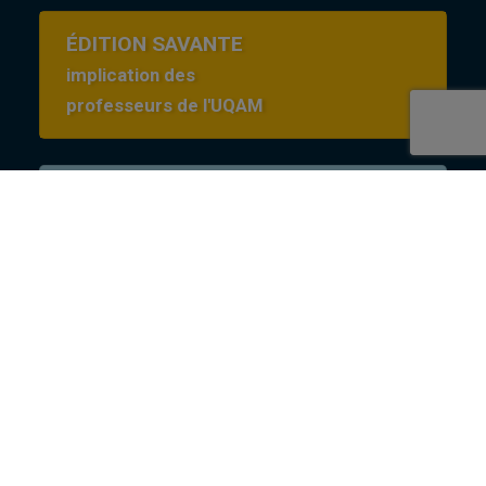
ÉDITION SAVANTE
implication des
professeurs de l'UQAM
Conditions d’utilisation
en Creative commons
Revues
revues@uqam.ca
UQAM - Université du Québec à Montréal