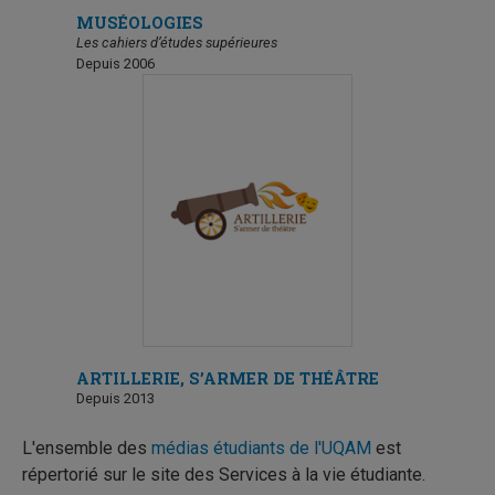
MUSÉOLOGIES
curatoriales
Les cahiers d’études supérieures
Publié le 2026-03-31
Depuis 2006
What’s in a Box: Curating Architecture After the
Archival Turn
Publié le 2026-03-31
ARTILLERIE, S’ARMER DE THÉÂTRE
Depuis 2013
L'ensemble des
médias étudiants de l'UQAM
est
répertorié sur le site des Services à la vie étudiante.