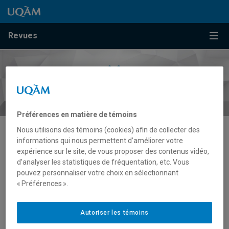
Passer au contenu
Accéder au menu principal
Accéder à la recherche
Passer au contenu
Accéder au menu principal
Menu
Revues
Préférences en matière de témoins
Nous utilisons des témoins (cookies) afin de collecter des
informations qui nous permettent d’améliorer votre
Modèles socioéconomiques
expérience sur le site, de vous proposer des contenus vidéo,
alternatifs
d’analyser les statistiques de fréquentation, etc. Vous
pouvez personnaliser votre choix en sélectionnant
« Préférences ».
Autoriser les témoins