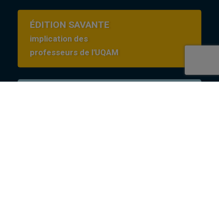
ÉDITION SAVANTE
implication des
professeurs de l'UQAM
Conditions d’utilisation
en Creative commons
Revues
revues@uqam.ca
UQAM - Université du Québec à Montréal