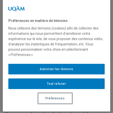
Préférences en matière de témoins
Site web de la revue
Nous utilisons des témoins (cookies) afin de collecter des
informations qui nous permettent d’améliorer votre
REVUE ŒCONOMIA HUMANA
expérience sur le site, de vous proposer des contenus vidéo,
d’analyser les statistiques de fréquentation, etc. Vous
pouvez personnaliser votre choix en sélectionnant
Depuis Automne 2025
« Préférences ».
ISSN :
2819-1609 (numérique)
Annuelle
Autoriser les témoins
Description
Tout refuser
La
Revue
Œconomia Humana
est une revue francophone
Préférences
québécoise transdisciplinaire, fondée en 2023.
Par ses diverses thématiques, la
Revue
Œconomia