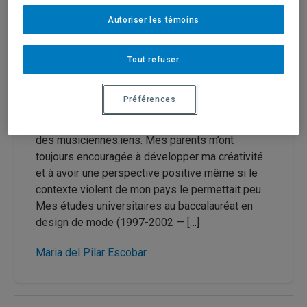
Autoriser les témoins
Publié le 23 mars 2019
|
FéminÉtudes
(Vol. 22
no. 1 - « Corps et résistances »)
Tout refuser
Le chemin de l’oignon
Préférences
Née à Medellín-Colombie en 1979, j’ai eu la
chance de grandir entourée par des artistes et
des musiciennes.iens. Mes parents m’ont
toujours encouragée à développer ma créativité
et à avoir une perspective positive même si le
contexte violent de mon pays le permettait peu.
Mes études universitaires au baccalauréat en
design de mode (1997-2002 — […]
Maria del Pilar Escobar