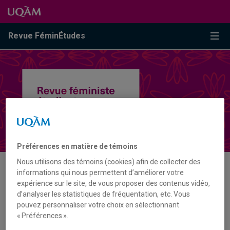
Passer au contenu
Accéder au menu principal
Accéder à la recherche
Passer au contenu
Accéder au menu principal
Menu
Revue FéminÉtudes
Préférences en matière de témoins
Nous utilisons des témoins (cookies) afin de collecter des
informations qui nous permettent d’améliorer votre
MOT-CLÉ
expérience sur le site, de vous proposer des contenus vidéo,
d’analyser les statistiques de fréquentation, etc. Vous
pouvez personnaliser votre choix en sélectionnant
MÉMOIRE
« Préférences ».