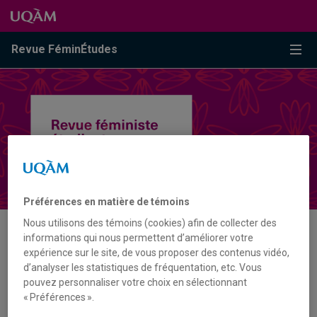
Passer au contenu
Accéder au menu principal
Accéder à la recherche
Passer au contenu
Accéder au menu principal
Menu
Revue FéminÉtudes
Préférences en matière de témoins
Nous utilisons des témoins (cookies) afin de collecter des
informations qui nous permettent d’améliorer votre
MOT-CLÉ
expérience sur le site, de vous proposer des contenus vidéo,
d’analyser les statistiques de fréquentation, etc. Vous
pouvez personnaliser votre choix en sélectionnant
INSTALLATION
« Préférences ».