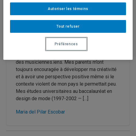
Autoriser les témoins
Publié le 23 mars 2019
|
FéminÉtudes
(Vol. 22
no. 1 - « Corps et résistances »)
Tout refuser
Le chemin de l’oignon
Préférences
Née à Medellín-Colombie en 1979, j’ai eu la
chance de grandir entourée par des artistes et
des musiciennes.iens. Mes parents m’ont
toujours encouragée à développer ma créativité
et à avoir une perspective positive même si le
contexte violent de mon pays le permettait peu.
Mes études universitaires au baccalauréat en
design de mode (1997-2002 — […]
Maria del Pilar Escobar