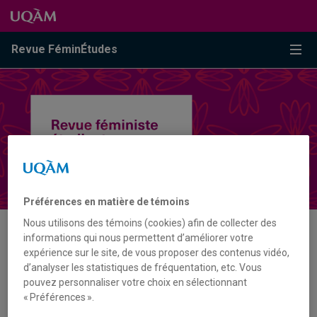
Passer au contenu
Accéder au menu principal
Accéder à la recherche
Passer au contenu
Accéder au menu principal
Menu
Revue FéminÉtudes
Préférences en matière de témoins
Nous utilisons des témoins (cookies) afin de collecter des
informations qui nous permettent d’améliorer votre
MOT-CLÉ
expérience sur le site, de vous proposer des contenus vidéo,
d’analyser les statistiques de fréquentation, etc. Vous
pouvez personnaliser votre choix en sélectionnant
IMMIGRATION
« Préférences ».