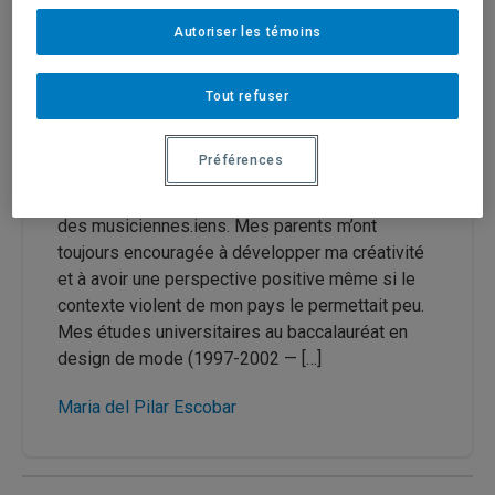
Autoriser les témoins
Publié le 23 mars 2019
|
FéminÉtudes
(Vol. 22
no. 1 - « Corps et résistances »)
Tout refuser
Le chemin de l’oignon
Préférences
Née à Medellín-Colombie en 1979, j’ai eu la
chance de grandir entourée par des artistes et
des musiciennes.iens. Mes parents m’ont
toujours encouragée à développer ma créativité
et à avoir une perspective positive même si le
contexte violent de mon pays le permettait peu.
Mes études universitaires au baccalauréat en
design de mode (1997-2002 — […]
Maria del Pilar Escobar