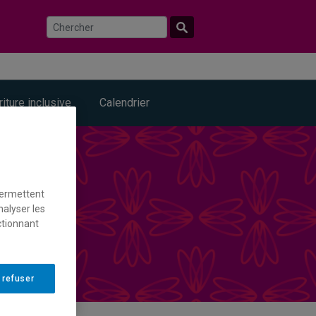
riture inclusive
Calendrier
permettent
nalyser les
ctionnant
 refuser