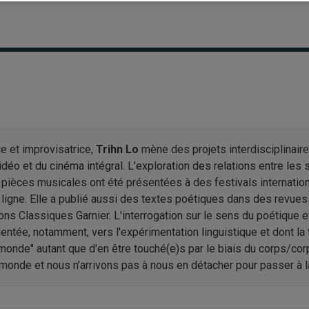
ce et improvisatrice,
Trihn Lo
mène des projets interdisciplinair
idéo et du cinéma intégral. L’exploration des relations entre les 
es pièces musicales ont été présentées à des festivals internat
ligne. Elle a publié aussi des textes poétiques dans des revues 
tions Classiques Garnier. L'interrogation sur le sens du poétique
ientée, notamment, vers l'expérimentation linguistique et dont la
 monde" autant que d'en être touché(e)s par le biais du corps/co
onde et nous n’arrivons pas à nous en détacher pour passer à 