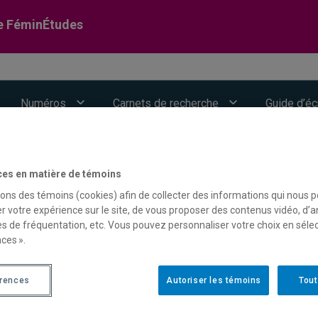
e FéminÉtudes
Numéros
Carnets de recherche
Guide d’éc
ces en matière de témoins
sons des témoins (cookies) afin de collecter des informations qui nous 
r votre expérience sur le site, de vous proposer des contenus vidéo, d’a
es de fréquentation, etc. Vous pouvez personnaliser votre choix en séle
ces ».
érences
Autoriser les témoins
Tout