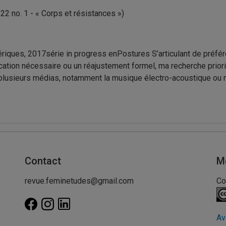
 22 no. 1 - « Corps et résistances »)
ques, 2017série in progress enPostures S’articulant de préfér
ation nécessaire ou un réajustement formel, ma recherche priorit
 plusieurs médias, notamment la musique électro-acoustique ou m
Contact
M
revue.feminetudes@gmail.com
Co
Av