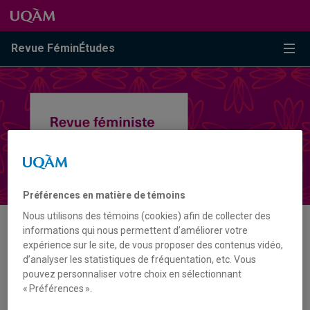
Passer au contenu
Accéder au menu principal
Accéder à la recherche
Passer au contenu
Accéder au menu principal
Menu
Revue FéminÉtudes
Préférences en matière de témoins
Nous utilisons des témoins (cookies) afin de collecter des
informations qui nous permettent d’améliorer votre
AUTEUR·RICE
expérience sur le site, de vous proposer des contenus vidéo,
d’analyser les statistiques de fréquentation, etc. Vous
pouvez personnaliser votre choix en sélectionnant
HEÏDI CLÉROUIN
« Préférences ».