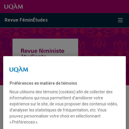
Passer au contenu
Accéder au menu principal
Accéder à la recherche
Passer au contenu
Accéder au menu principal
Menu
Revue FéminÉtudes
Préférences en matière de témoins
Nous utilisons des témoins (cookies) afin de collecter des
informations qui nous permettent d’améliorer votre
AUTEUR·RICE
expérience sur le site, de vous proposer des contenus vidéo,
d’analyser les statistiques de fréquentation, etc. Vous
pouvez personnaliser votre choix en sélectionnant
FLORENCE FALGUEYRET
« Préférences ».