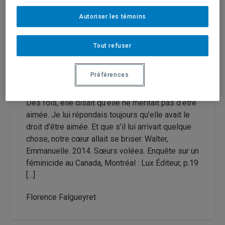
Autoriser les témoins
Publié le 23 mars 2019
|
FéminÉtudes
(Vol. 22
no. 1 - « Corps et résistances »)
Tout refuser
celles qui marchent longtemps ont toujours le
dos courbé
Préférences
Des fois, Maisy avait l’air triste, raconte Lisa.
Des fois, elle disait qu’elle ne méritait pas d’être
aimée. Je lui répondais toujours qu’elle avait le
droit d’être aimée. Et que s’il lui arrivait quelque
chose, notre cœur allait se briser. Walter,
Emmanuelle. 2014. Sœurs volées. Enquête sur un
féminicide au Canada, Montréal : Lux Éditeur, p.19
[…]
Florence Falgueyret