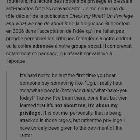
Toutefois, ma lecture des notions de privilège et d’essais
anti-racistes fut très convaincante. Je me souviens du
rôle décisif de la publication
Check my What? On Privilege
and what we can do about it
de la blogueuse Rubenstein
en 2006 dans l’acceptation de l’idée qu’il ne fallait pas
prendre personnel les critiques formulées à notre endroit
ou la colère adressée à notre groupe social. Il comprenait
notamment ce passage, qui m’avait convaincue à
l’époque :
It’s hard not to be hurt the first time you hear
someone say something like, “Ugh, I really hate
men/white people/heterosexuals/what-have-you
today!” I know. I’ve been there, done that, but then
learned that
it’s not about me, it’s about my
privilege.
It is not me, personally, that is being
attacked in those rages, but rather the privilege I
have unfairly been given to the detriment of the
ranter.