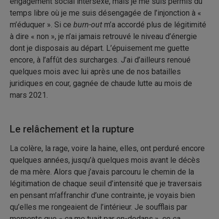
engagement social intersexe, mais je me suis permis du
temps libre où je me suis désengagée de l’injonction à «
m’éduquer ». Si ce
burn-out
m’a accordé plus de légitimité
à dire « non », je n’ai jamais retrouvé le niveau d’énergie
dont je disposais au départ. L’épuisement me guette
encore, à l’affût des surcharges. J’ai d’ailleurs renoué
quelques mois avec lui après une de nos batailles
juridiques en cour, gagnée de chaude lutte au mois de
mars 2021.
Le relâchement et la rupture
La colère, la rage, voire la haine, elles, ont perduré encore
quelques années, jusqu’à quelques mois avant le décès
de ma mère. Alors que j’avais parcouru le chemin de la
légitimation de chaque seuil d’intensité que je traversais
en pensant m’affranchir d’une contrainte, je voyais bien
qu’elles me rongeaient de l’intérieur. Je soufflais par
moments que «
ça
me tuait par en-dedans », ce
ça