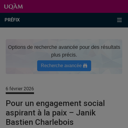
Passer au contenu
Accéder au menu principal
Accéder à la recherche
Passer au contenu
Accéder au menu principal
Menu
PRÉFIX
Options de recherche avancée pour des résultats
plus précis.
Recherche avancée
6 février 2026
Pour un engagement social
aspirant à la paix – Janik
Bastien Charlebois