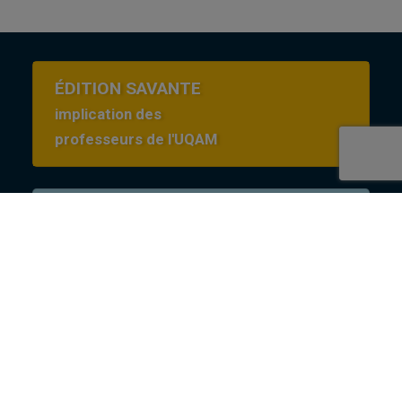
ÉDITION SAVANTE
implication des
professeurs de l'UQAM
Conditions d’utilisation
en Creative commons
Revues
revues@uqam.ca