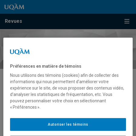
Passer au contenu
Accéder au menu principal
Accéder à la recherche
Passer au contenu
Accéder au menu principal
Menu
Revues
Préférences en matière de témoins
Nous utilisons des témoins (cookies) afin de collecter des
informations qui nous permettent d’améliorer votre
Sciences sociales
expérience sur le site, de vous proposer des contenus vidéo,
d’analyser les statistiques de fréquentation, etc. Vous
pouvez personnaliser votre choix en sélectionnant
« Préférences ».
LE RUBICON
Autoriser les témoins
Décembre 2021