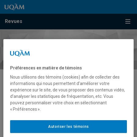
Passer au contenu
Accéder au menu principal
Accéder à la recherche
Passer au contenu
Accéder au menu principal
Menu
Revues
Préférences en matière de témoins
Nous utilisons des témoins (cookies) afin de collecter des
informations qui nous permettent d’améliorer votre
Sciences de la santé
expérience sur le site, de vous proposer des contenus vidéo,
d’analyser les statistiques de fréquentation, etc. Vous
pouvez personnaliser votre choix en sélectionnant
« Préférences ».
Autoriser les témoins