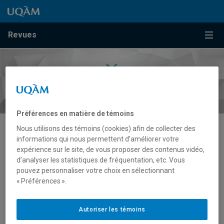
Passer au contenu
Accéder au menu principal
Accéder à la recherche
Passer au contenu
Accéder au menu principal
Menu
Revues
Préférences en matière de témoins
Nous utilisons des témoins (cookies) afin de collecter des
Pratiques audiovisuelles
informations qui nous permettent d’améliorer votre
expérience sur le site, de vous proposer des contenus vidéo,
documentaires
d’analyser les statistiques de fréquentation, etc. Vous
pouvez personnaliser votre choix en sélectionnant
« Préférences ».
Autoriser les témoins