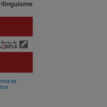
rilinguisme
EVUE DE
EFLS