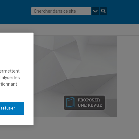
permettent
nalyser les
ctionnant
 refuser