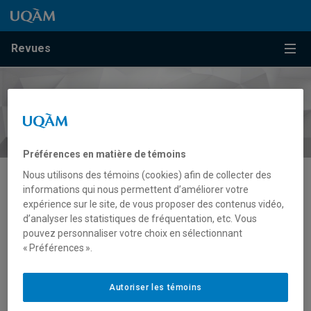
Passer au contenu
Accéder au menu principal
Accéder à la recherche
Passer au contenu
Accéder au menu principal
Menu
Revues
Préférences en matière de témoins
Nous utilisons des témoins (cookies) afin de collecter des
informations qui nous permettent d’améliorer votre
Pluridisciplinaire
expérience sur le site, de vous proposer des contenus vidéo,
d’analyser les statistiques de fréquentation, etc. Vous
pouvez personnaliser votre choix en sélectionnant
« Préférences ».
Autoriser les témoins