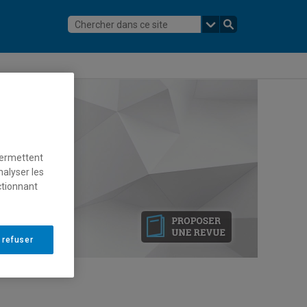
permettent
nalyser les
ctionnant
 refuser