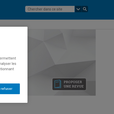
permettent
nalyser les
ctionnant
 refuser