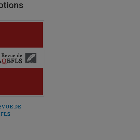
tions
EVUE DE
EFLS