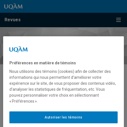
Passer au contenu
Accéder au menu principal
Accéder à la recherche
Passer au contenu
Accéder au menu principal
Menu
Revues
Préférences en matière de témoins
Nous utilisons des témoins (cookies) afin de collecter des
informations qui nous permettent d’améliorer votre
électroacoustique
expérience sur le site, de vous proposer des contenus vidéo,
d’analyser les statistiques de fréquentation, etc. Vous
pouvez personnaliser votre choix en sélectionnant
« Préférences ».
Autoriser les témoins