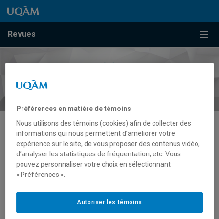
Passer au contenu
Accéder au menu principal
Accéder à la recherche
Passer au contenu
Accéder au menu principal
Menu
Revues
Préférences en matière de témoins
Nous utilisons des témoins (cookies) afin de collecter des
informations qui nous permettent d’améliorer votre
Écologie
expérience sur le site, de vous proposer des contenus vidéo,
d’analyser les statistiques de fréquentation, etc. Vous
pouvez personnaliser votre choix en sélectionnant
« Préférences ».
Autoriser les témoins