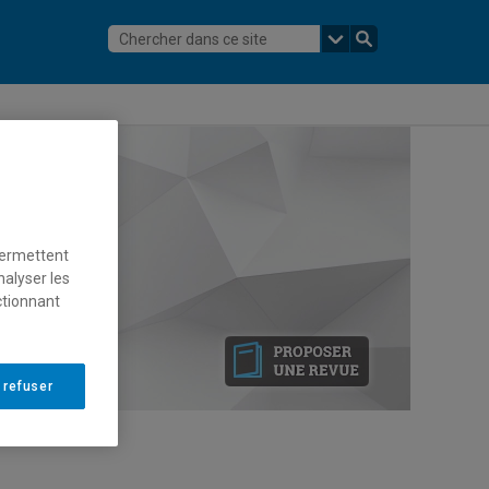
permettent
nalyser les
ctionnant
 refuser