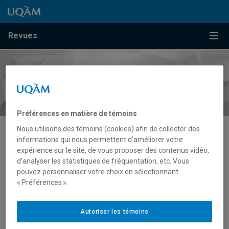
Passer au contenu
Accéder au menu principal
Accéder à la recherche
Passer au contenu
Accéder au menu principal
Menu
Revues
Préférences en matière de témoins
Nous utilisons des témoins (cookies) afin de collecter des
informations qui nous permettent d’améliorer votre
Arts visuels
expérience sur le site, de vous proposer des contenus vidéo,
d’analyser les statistiques de fréquentation, etc. Vous
pouvez personnaliser votre choix en sélectionnant
« Préférences ».
Autoriser les témoins