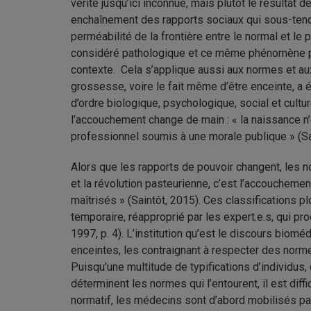
vérité jusqu’ici inconnue, mais plutôt le résultat 
enchaînement des rapports sociaux qui sous-tenden
perméabilité de la frontière entre le normal et le
considéré pathologique et ce même phénomène peut
contexte. Cela s’applique aussi aux normes et aux
grossesse, voire le fait même d’être enceinte, a é
d’ordre biologique, psychologique, social et cultur
l’accouchement change de main : « la naissance n
professionnel soumis à une morale publique
» (
Sa
Alors que les rapports de pouvoir changent, les n
et la révolution pasteurienne, c’est l’accouchement
maîtrisés
»
(
Saintôt, 2015). Ces classifications 
temporaire, réapproprié par les expert.e.s, qui pr
1997, p. 4). L’institution qu’est le discours biomé
enceintes, les contraignant à respecter des nor
Puisqu’une multitude de typifications d’individus
déterminent les normes qui l’entourent, il est diff
normatif, les médecins sont d’abord mobilisés par 