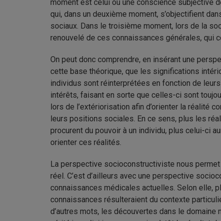
moment est celui où une conscience subjective dé
qui, dans un deuxième moment, s’objectifient dans
sociaux. Dans le troisième moment, lors de la soci
renouvelé de ces connaissances générales, qui con
On peut donc comprendre, en insérant une perspec
cette base théorique, que les significations intéri
individus sont réinterprétées en fonction de leurs
intérêts, faisant en sorte que celles-ci sont touj
lors de l’extériorisation afin d’orienter la réalité
leurs positions sociales. En ce sens, plus les réa
procurent du pouvoir à un individu, plus celui-ci aur
orienter ces réalités.
La perspective socioconstructiviste nous permet 
réel. C’est d’ailleurs avec une perspective socio
connaissances médicales actuelles. Selon elle, plu
connaissances résulteraient du contexte particuli
d’autres mots, les découvertes dans le domaine mé