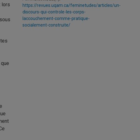
 lors
https://revues.uqam.ca/feminetudes/articles/un-
discours-qui-controle-les-corps-
laccouchement-comme-pratique-
 sous
socialement-construite/
ntes
t que
re
que
ment
 Ce