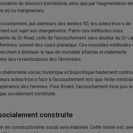
lorisation du discours biomédical, ainsi que par l’augmentation de
ns et/ou marginalisés.
ccouchement, aux alentours des années 50, les acteur.trice.s de
hement est sujet aux changements. Parmi ces méthodes nous
ainte du Dr Read, celle de l’accouchement sans douleur du Dr 
es femmes suivent
des cours prénataux. Ces nouvelles méthodes 
chent à diminuer le taux de mortalité infantile et maternelle.
contre des revendications des féministes.
phénomène social, historique et biopolitique hautement contro
sieurs acteur.trice.s face à l’accouchement tels que l’élite médical
’expérience des femmes. Pour Rivard, l’accouchement n’est pas le 
que socialement construite.
socialement construite
on de constructivisme social sera élaborée. Cette notion est, se