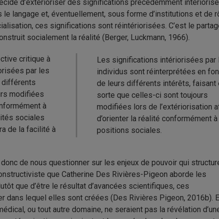
cide d’extérioriser des significations précédemment intérioris
 le langage et, éventuellement, sous forme d’institutions et de r
alisation, ces significations sont réintériorisées. C’est le parta
struit socialement la réalité (Berger, Luckmann, 1966).
tive critique à
Les significations intériorisées par
orisées par les
individus sont réinterprétées en fon
 différents
de leurs différents intérêts, faisant
ours modifiées
sorte que celles-ci sont toujours
 conformément à
modifiées lors de l’extériorisation a
lités sociales
d’orienter la réalité conformément à
a de la facilité à
positions sociales.
donc de nous questionner sur les enjeux de pouvoir qui structure
constructiviste que Catherine Des Rivières-Pigeon aborde les
tôt que d’être le résultat d’avancées scientifiques, ces
er dans lequel elles sont créées (Des Rivières Pigeon, 2016b). 
dical, ou tout autre domaine, ne seraient pas la révélation d’un