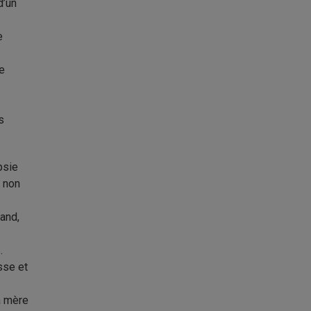
d’un
e
e
s
psie
x non
land,
.
sse et
la mère