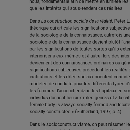
nous, fondamentale afin de mettre en lumière les 
que les intérêts qui sous-tendent ces réalités.
Dans
La construction sociale de la réalité
, Peter L.
théorique qui articule les significations subjectiv
de la sociologie de la connaissance, autrefois une 
sociologie de la connaissance devient plutôt l’ana
par les significations de toutes sortes qu’ils extér
intérioriser à eux-mêmes et à autrui lors des inte
deviennent des connaissances ordinaires ou génér
significations subjectives précèdent les réalités 
institutions et les rôles sociaux orientent considéra
modèles de conduite pour les différents types d’
les femmes d’accoucher dans les hôpitaux en sont 
individus donnent lieu aux rôles genrés et à la c
female body is always socially formed and located 
socially constructed » (Sutherland, 1997, p. 4).
Dans le socioconstructivisme, on peut résumer le