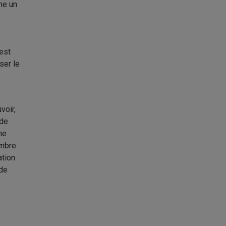
ne un
 est
ser le
voir,
 de
me
ombre
ation
 de