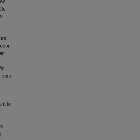
ées
ôle
ge
 les
ction
 en
fin
 leurs
nt le
En
e