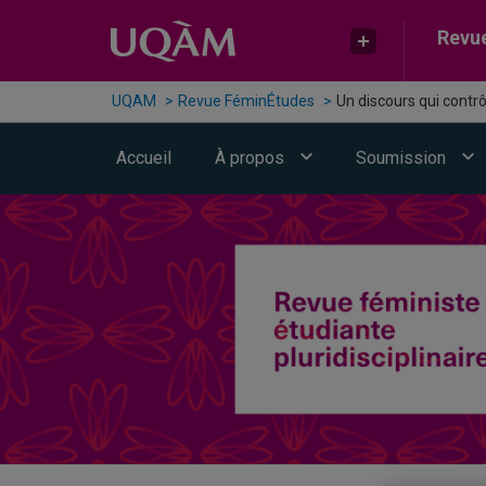
Passer au contenu
Accéder au menu principal
Accéder à la recherche
Revu
UQAM
Revue FéminÉtudes
Un discours qui contr
Accueil
À propos
Soumission