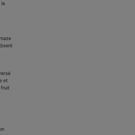
 la
Lamaze
disent
versé.
e et
fruit
lon