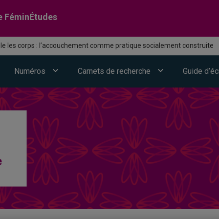
e FéminÉtudes
ôle les corps : l’accouchement comme pratique socialement construite
Numéros
Carnets de recherche
Guide d’éc