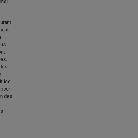
insi
urant
ement
a
dus
ont
ées,
 les
s
it les
 pour
on des
is