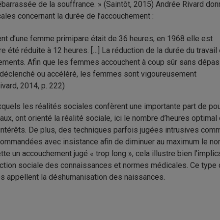
ébarrassée de la souffrance.
»
(
Saintôt, 2015) Andrée Rivard don
ales concernant la durée de l’accouchement :
nt d’une femme primipare était de 36 heures, en 1968 elle est
 été réduite à 12 heures. […] La réduction de la durée du travail
ements. Afin que les femmes accouchent à coup sûr sans dépas
est déclenché ou accéléré, les femmes sont vigoureusement
vard, 2014, p. 222)
xquels les réalités sociales confèrent une importante part de pou
x, ont orienté la réalité sociale, ici le nombre d’heures optimal
 intérêts. De plus, des techniques parfois jugées intrusives com
 recommandées avec insistance afin de diminuer au maximum le n
te un accouchement jugé « trop long », cela illustre bien l’implic
uction sociale des connaissances et normes médicales. Ce type
tes appellent la déshumanisation des naissances.