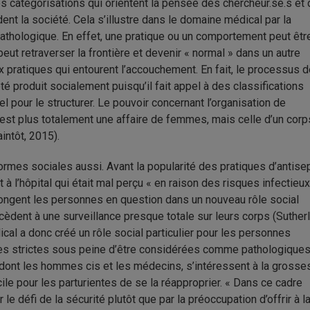
des catégorisations qui orientent la pensée des chercheur.se.s et 
t la société. Cela s’illustre dans le domaine médical par la
 pathologique. En effet, une pratique ou un comportement peut êtr
 retraverser la frontière et devenir « normal » dans un autre
 pratiques qui entourent l’accouchement. En fait, le processus d
té produit socialement puisqu’il fait appel à des classifications
el pour le structurer. Le pouvoir concernant l’organisation de
’est plus totalement une affaire de femmes, mais celle d’un corp
intôt, 2015).
ormes sociales aussi. Avant la popularité des pratiques d’antise
 à l’hôpital qui était mal perçu « en raison des risques infectieu
plongent les personnes en question dans un nouveau rôle social
ocèdent à une surveillance presque totale sur leurs corps (Suther
dical a donc créé un rôle social particulier pour les personnes
mes strictes sous peine d’être considérées comme pathologiques
, dont les hommes cis et les médecins, s’intéressent à la grosse
icile pour les parturientes de se la réapproprier. « Dans ce cadre
le défi de la sécurité plutôt que par la préoccupation d’offrir à 