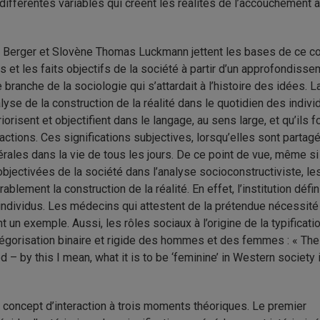
différentes variables qui créent les réalités de l’accouchement a
Berger et Slovène Thomas Luckmann jettent les bases de ce co
es et les faits objectifs de la société à partir d’un approfondiss
branche de la sociologie qui s’attardait à l’histoire des idées. L
lyse de la construction de la réalité dans le quotidien des indivi
iorisent et objectifient dans le langage, au sens large, et qu’ils f
ractions. Ces significations subjectives, lorsqu’elles sont partag
ales dans la vie de tous les jours. De ce point de vue, même si
objectivées de la société dans l’analyse socioconstructiviste, le
blement la construction de la réalité. En effet, l’institution défin
individus. Les médecins qui attestent de la prétendue nécessité
un exemple. Aussi, les rôles sociaux à l’origine de la typificati
atégorisation binaire et rigide des hommes et des femmes : « The
– by this I mean, what it is to be ‘feminine’ in Western society 
 concept d’interaction à trois moments théoriques. Le premier