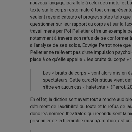
nouveau langage, parallèle à celui des mots, et bas
texte sur le corps reste malgré tout omniprésent
veulent revendicateurs et progressistes tels que
questionner sur leur rapport au corps et sur la faç
travail mené par Pol Pelletier offre un exemple per
notamment à travers son refus de se conformer à 
à l’analyse de ses solos, Edwige Perrot note que
Pelletier ne relèvent pas d’une impulsion psychol
place à ce qu’elle appelle « les bruits du corps » :
Les « bruits du corps » sont alors mis en é
spectateurs. Cette caractéristique vient défi
n’être en aucun cas « haletante ». (Perrot, 2
En effet, la diction sert avant tout à rendre audibl
détriment de l’audibilité du texte et le refus de l
donc les normes théâtrales qui reconduisent la h
prisonnier de la hiérarchie raison/émotion, est un