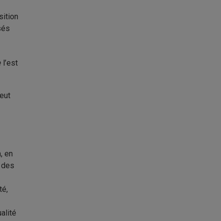
sition
sés
e
l’est
eut
n, en
é des
té,
alité