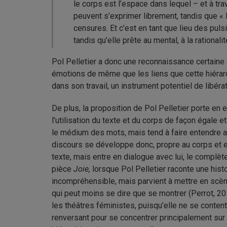
le corps est l’espace dans lequel – et à trave
peuvent s’exprimer librement, tandis que « le
censures. Et c’est en tant que lieu des pulsio
tandis qu’elle prête au mental, à la rationalit
Pol Pelletier a donc une reconnaissance certaine d
émotions de même que les liens que cette hiérarch
dans son travail, un instrument potentiel de libérat
De plus, la
proposition de Pol Pelletier porte en e
l’utilisation du texte et du corps de façon égale et
le médium des mots, mais tend à faire entendre au
discours se développe donc, propre au corps et e
texte, mais entre en dialogue avec lui, le complète
pièce
Joie,
lorsque Pol Pelletier raconte une histo
incompréhensible, mais parvient à mettre en scène
qui peut moins se dire que se montrer (Perrot, 201
les théâtres féministes, puisqu’elle ne se conten
renversant pour se concentrer principalement sur l