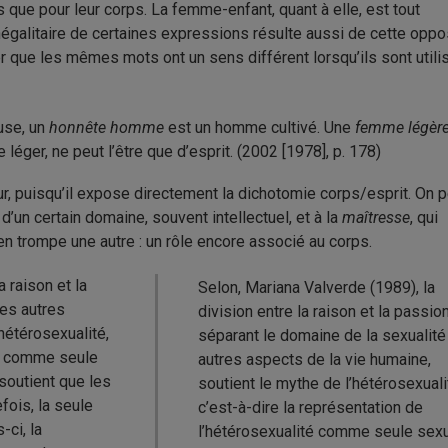
 que pour leur corps. La femme-enfant, quant à elle, est tout
 inégalitaire de certaines expressions résulte aussi de cette oppo
r que les mêmes mots ont un sens différent lorsqu’ils sont utili
use, un
honnête homme
est un homme cultivé. Une
femme légèr
e léger, ne peut l’être que d’esprit. (2002 [1978], p. 178)
r, puisqu’il expose directement la dichotomie corps/esprit. On p
d’un certain domaine, souvent intellectuel, et à la
maîtresse
, qui
trompe une autre : un rôle encore associé au corps.
a raison et la
Selon, Mariana Valverde (1989), la
des autres
division entre la raison et la passio
hétérosexualité,
séparant le domaine de la sexualit
té comme seule
autres aspects de la vie humaine,
 soutient que les
soutient le mythe de l’hétérosexuali
fois, la seule
c’est-à-dire la représentation de
-ci, la
l’hétérosexualité comme seule sexu