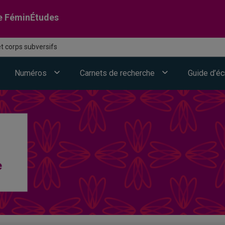
e FéminÉtudes
t corps subversifs
Numéros
Carnets de recherche
Guide d’éc