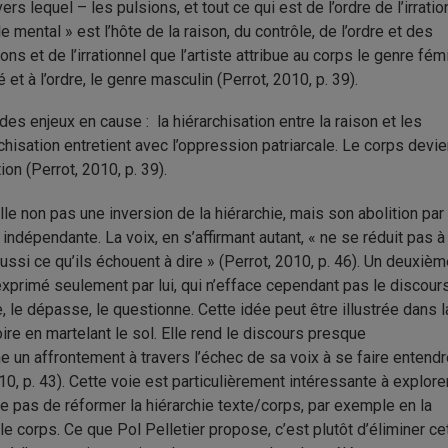
rs lequel – les pulsions, et tout ce qui est de l’ordre de l’irratio
 mental » est l’hôte de la raison, du contrôle, de l’ordre et des
ns et de l’irrationnel que l’artiste attribue au corps le genre fémi
é et à l’ordre, le genre masculin (Perrot, 2010, p. 39).
es enjeux en cause : la hiérarchisation entre la raison et les
isation entretient avec l’oppression patriarcale. Le corps devie
ion (Perrot, 2010, p. 39).
lle non pas une inversion de la hiérarchie, mais son abolition par
 indépendante. La voix, en s’affirmant autant, « ne se réduit pas à
ssi ce qu’ils échouent à dire » (Perrot, 2010, p. 46). Un deuxiè
xprimé seulement par lui, qui n’efface cependant pas le discour
, le dépasse, le questionne. Cette idée peut être illustrée dans l
ire en martelant le sol. Elle rend le discours presque
 un affrontement à travers l’échec de sa voix à se faire entendr
0, p. 43). Cette voie est particulièrement intéressante à explore
te pas de réformer la hiérarchie texte/corps, par exemple en la
e corps. Ce que Pol Pelletier propose, c’est plutôt d’éliminer ce