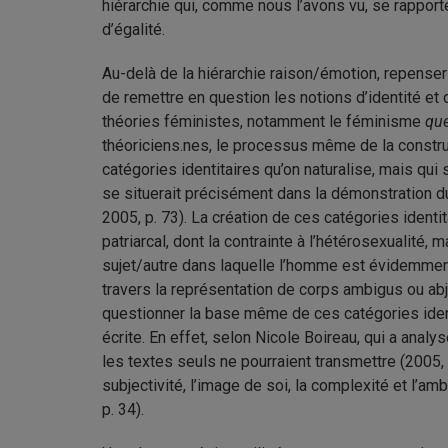
hiérarchie
qui, comme nous l’avons vu, se rapporte
d’égalité.
Au-delà de la hiérarchie raison/émotion, repenser
de remettre en question les notions d’identité et
théories féministes, notamment le féminisme
qu
théoriciens.nes, le processus même de la construc
catégories identitaires qu’on naturalise, mais qui 
se situerait précisément dans la démonstration d
2005, p. 73). La création de ces catégories ident
patriarcal, dont la contrainte à l’hétérosexualité,
sujet/autre dans laquelle l’homme est évidemment l
travers la représentation de corps ambigus ou ab
questionner la base même de ces catégories identi
écrite. En effet, selon Nicole Boireau, qui a analy
les textes seuls ne pourraient transmettre (2005, 
subjectivité, l’image de soi, la complexité et l’a
p. 34).