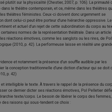
é plutôt sur la physicalité (Chestier, 2007, p. 106). La primauté 
e dans le théâtre contemporain, et ce, même dans les théâtres qu
 les théâtres féministes. Ceux-ci doivent donc urgemment se
on dont celui-ci peut être porteur d’une hiérarchie oppressive. Le
tinent et actuel d’un rejet de cette subordination du corps au tex
certaines normes de la représentation théâtrale. Dans un article
 les réactions émotives, comme les sanglots ou les rires, de Pol
ogique (2010, p. 42). La performeuse laisse en réalité une grand
vidence et notamment la présence d’un souffle audible par les
er la conception traditionnelle d’une diction d’acteur qui se doit 
010, p. 42)
e et intelligible le texte. À travers le rappel de la présence du cor
aisser ce dernier dicter ses réactions émotives, Pol Pelletier défi
iérarchie texte/corps. Le besoin de libérer le corps des femmes,
e des raisons qui sous-tendent ce choix :