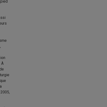
 pied
ussi
ieurs
nisme
,
sion
. À
 de
turgie
 que
la
 2005,