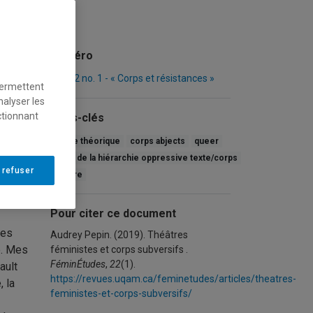
Numéro
Vol. 22 no. 1 - « Corps et résistances »
permettent
nalyser les
ctionnant
Mots-clés
article théorique
corps abjects
queer
tre a
refus de la hiérarchie oppressive texte/corps
 refuser
théâtre
e suis
Pour citer ce document
des
Audrey Pepin. (2019). Théâtres
e. Mes
féministes et corps subversifs .
FéminÉtudes
,
22
(1).
ault
https://revues.uqam.ca/feminetudes/articles/theatres-
 la
feministes-et-corps-subversifs/