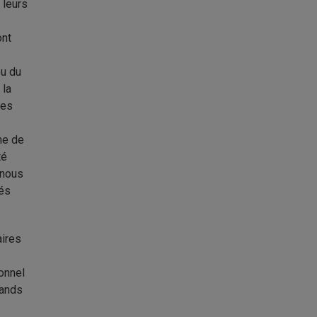
 leurs
nt
u du
 la
les
me de
té
 nous
rés
aires
ionnel
rands