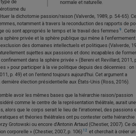
 type de
normale et naturelle.
l’érotisme du
étuer la dichotomie passion/raison (Valverde, 1989, p. 54-65). C
femmes, notamment à travers la reconduction des rapports de po
9
iage où sont appropriés le temps et le travail des femmes
. Cett
e la sphère privée et la sphère publique qui mène à l’enfermemen
 exclusion des domaines intellectuels et politiques (Valverde, 1
aturellement sujettes aux passions et donc incapables de former
confinement dans la sphère privée » (Bereni et Revillard, 2011, p
 » pour participer à la vie politique depuis des décennies : on l
1, p. 49) et on l’entend toujours aujourd’hui. Cet argument a
 dernière élection présidentielle aux États-Unis (Ross, 2016).
 semble avoir les mêmes bases que la hiérarchie raison/passion
nsidéré comme le centre de la représentation théâtrale, aurait un
, alors que le corps serait le lieu de l’irrationnel, des passions 
ratiques et théories théâtrales ont pu contester cette hiérarchie 
Jerzy Grotowski ou encore d’Antonin Artaud (Chestier, 2007). Ce de
12
on corporelle » (Chestier, 2007, p. 106)
et cherchait à créer un