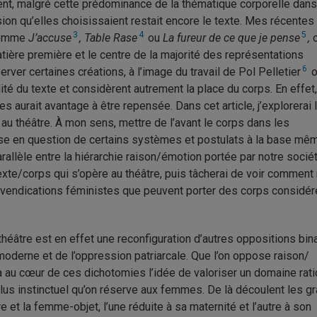
ent, malgré cette prédominance de la thématique corporelle dans
sion qu’elles choisissaient restait encore le texte. Mes récentes
3
4
5
 comme
J’accuse
, Table Rase
ou
La fureur de ce que je pense
,
o
ière première et le centre de la majorité des représentations
6
rver certaines créations, à l’image du travail de Pol Pelletier
o
ité du texte et considèrent autrement la place du corps. En effet,
s aurait avantage à être repensée. Dans cet article, j’explorerai 
s au théâtre. À mon sens, mettre de l’avant le corps dans les
ise en question de certains systèmes et postulats à la base mê
arallèle entre la hiérarchie raison/émotion portée par notre socié
 texte/corps qui s’opère au théâtre, puis tâcherai de voir comment
revendications féministes que peuvent porter des corps considé
théâtre est en effet une reconfiguration d’autres oppositions bin
 moderne et de l’oppression patriarcale. Que l’on oppose raison/
y a au cœur de ces dichotomies l’idée de valoriser un domaine rat
us instinctuel qu’on réserve aux femmes. De là découlent les g
et la femme-objet, l’une réduite à sa maternité et l’autre à son