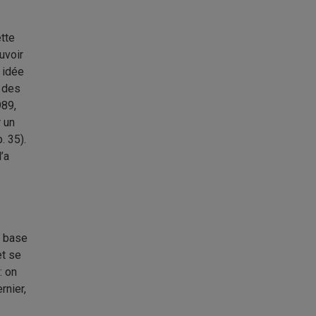
ette
uvoir
e idée
t des
989,
 un
. 35).
’a
e base
et se
: on
rnier,