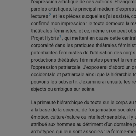
l’expression artistique de ces autrices. Étrangem
paroles artistiques, le principal médium d’expres
2
lectures
et les pièces auxquelles j’ai assisté,
confirmé mon impression : le texte demeure la mat
théâtrales féministes, et ce, même si on peut obse
7
Projet Hybris
, qui mettent en cause cette central
corporalité dans les pratiques théâtrales féministe
potentialités féministes de l’utilisation des corp
productions théâtrales féministes permet la rem
l’oppression patriarcale. J’exposerai d’abord un p
occidentale et patriarcale ainsi que la hiérarchie
pouvons les subvertir. J’examinerai ensuite les 
abjects ou ambigus sur scène.
La primauté hiérarchique du texte sur le corps au 
à la base de la science, de l’organisation sociale
émotion, culture/nature ou intellect/sensible, il 
attribué aux hommes au détriment d’un domaine pl
archétypes qui leur sont associés : la femme-mère 