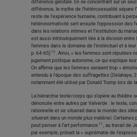
différence génitale. En se concentrant sur un seul
différence, le mythe de l’hétérosexualité sépare 
reste de l’expérience humaine, contribuant à perp
hétéronormativité sert ensuite l’oppression des 
dans les relations intimes et l’institution du mar
est aussi intrinsèquement liée à la division entr
femmes dans le domaine de l’instinctuel et à leur
10
p. 64-65)
. Ainsi, « les femmes sont réputées n
jugement politique autonome, ce qui explique leur 
On affirme que les femmes seraient trop « émotives
entendu à l’époque des suffragettes (Delahaye, 201
notamment été utilisé par Donald Trump lors de la
La hiérarchie texte/corps qui s’opère au théâtre
dénoncée entre autres par Valverde : le texte, co
rationnelle et se situerait dans le monde des idées
situerait dans un monde plus matériel. Certaines p
11
peut penser à l’art performance
, au travail de 
par exemple, prônait la « suprématie de l’expressi