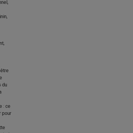
nnel,
nin,
nt,
 être
me
s du
a
e : ce
r pour
tte