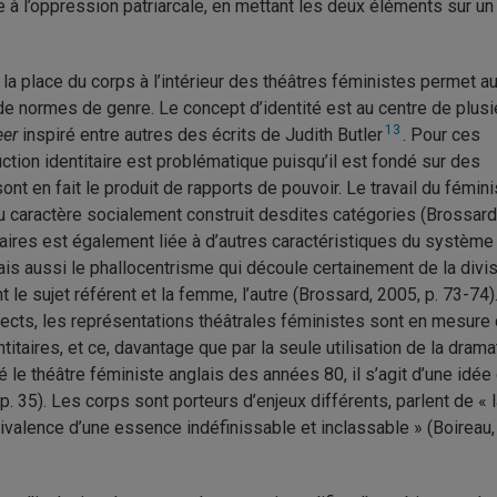
 à l’oppression patriarcale, en mettant les deux éléments sur un
 la place du corps à l’intérieur des théâtres féministes permet a
 de normes de genre. Le concept d’identité est au centre de plus
13
eer
inspiré entre autres des écrits de Judith Butler
. Pour ces
tion identitaire est problématique puisqu’il est fondé sur des
sont en fait le produit de rapports de pouvoir. Le travail du fémi
u caractère socialement construit desdites catégories (Brossard
itaires est également liée à d’autres caractéristiques du système
 mais aussi le phallocentrisme qui découle certainement de la divi
e sujet référent et la femme, l’autre (Brossard, 2005, p. 73-74)
jects, les représentations théâtrales féministes sont en mesure
taires, et ce, davantage que par la seule utilisation de la drama
sé le théâtre féministe anglais des années 80, il s’agit d’une idée
p. 35). Les corps sont porteurs d’enjeux différents, parlent de « 
mbivalence d’une essence indéfinissable et inclassable » (Boireau,