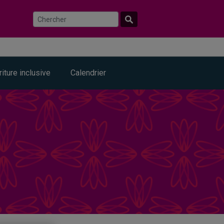
riture inclusive
Calendrier