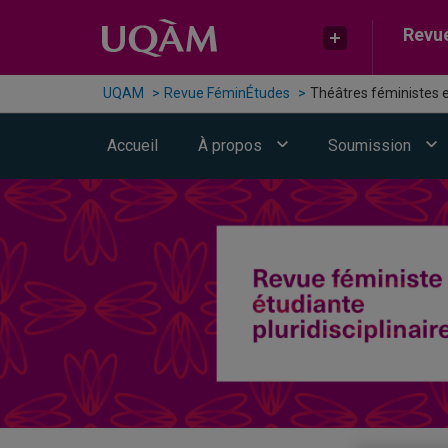
Passer au contenu
Accéder au menu principal
Accéder à la recherche
Revu
UQAM
Revue FéminÉtudes
Théâtres féministes e
Accueil
À propos
Soumission