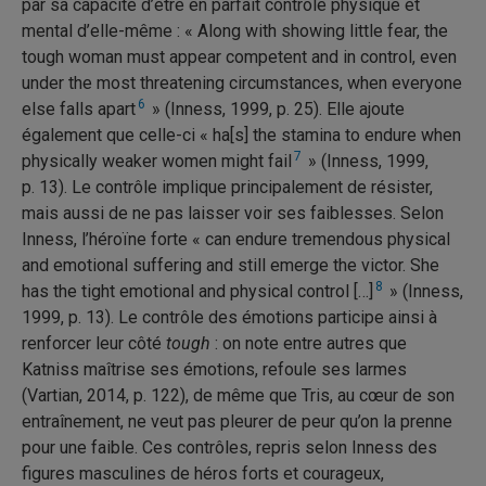
par sa capacité d’être en parfait contrôle physique et
mental d’elle-même : « Along with showing little fear, the
tough woman must appear competent and in control, even
under the most threatening circumstances, when everyone
6
else falls apart
» (Inness, 1999, p. 25). Elle ajoute
également que celle-ci « ha[s] the stamina to endure when
7
physically weaker women might fail
» (Inness, 1999,
p. 13). Le contrôle implique principalement de résister,
mais aussi de ne pas laisser voir ses faiblesses. Selon
Inness, l’héroïne forte « can endure tremendous physical
and emotional suffering and still emerge the victor. She
8
has the tight emotional and physical control […]
» (Inness,
1999, p. 13). Le contrôle des émotions participe ainsi à
renforcer leur côté
tough
: on note entre autres que
Katniss maîtrise ses émotions, refoule ses larmes
(Vartian, 2014, p. 122), de même que Tris, au cœur de son
entraînement, ne veut pas pleurer de peur qu’on la prenne
pour une faible. Ces contrôles, repris selon Inness des
figures masculines de héros forts et courageux,