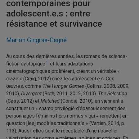
contemporaines pour
adolescent.e.s : entre
résistance et survivance
Marion Gingras-Gagné
Au cours des dernières années, les romans de science-
1
fiction dystopique
et leurs adaptations
cinématographiques prolifèrent, créant un véritable «
craze » (Craig, 2012) chez les adolescent.e.s. Ces
œuvres, comme
The Hunger Games
(Collins, 2008, 2009,
2010),
Divergent
(Roth, 2011, 2012, 2013)
,
The Selection
(Cass, 2012) et
Matched
(Condie, 2010)
,
en viennent à
constituer un « champ privilégié d’épanouissement des
personnages féminins hors normes » qui
« remettent en
question [les] modèles traditionnels » (Vartian, 2014, p.
113). Aussi, elles sont le réceptacle d’une nouvelle
valorisation des corps extrêmes, solides et coriaces. En