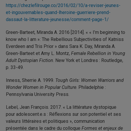
https://chezlefilrouge.co/2016/02/10/a-reviser-jeunes-
et-ingouvernables-quand-lheroine-guerriere-prend-
dassaut-la-litterature-jeunesse/comment-page-1/
Green-Barteet, Miranda A. 2016 [2014]. « « I’m beginning to
know who I am »: The Rebellious Subjectivities of Katniss
Everdeen and Tris Prior » dans Sara K. Day, Miranda A.
Green-Barteet et Amy L. Montz,
Female Rebellion in Young
Adult Dystopian Fiction
. New York et Londres : Routledge,
p. 33-49.
Inness, Sherrie A. 1999.
Tough Girls: Women Warriors and
Wonder Women in Popular Culture
. Philadelphie :
Pennsylvania University Press.
Lebel, Jean François. 2017. « La littérature dystopique
pour adolescent.e.s : Réflexions sur son potentiel et ses
valeurs littéraires et politiques », communication
présentée dans le cadre du colloque
Formes et enjeux de