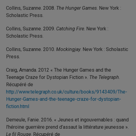
Collins, Suzanne. 2008.
The Hunger Games
. New York :
Scholastic Press.
Collins, Suzanne. 2009.
Catching Fire
. New York :
Scholastic Press.
Collins, Suzanne. 2010.
Mockingjay
. New York : Scholastic
Press.
Craig, Amanda. 2012 « The Hunger Games and the
Teenage Craze for Dystopian Fiction ».
The Telegraph
.
Récupéré de
http://www.telegraph.co.uk/culture/books/9143409/The-
Hunger-Games-and-the-teenage-craze-for-dystopian-
fiction.html
Demeule, Fanie. 2016. « Jeunes et ingouvernables : quand
l’héroïne guerrière prend d’assaut la littérature jeunesse ».
Le fil Rouge
. Récupéré de