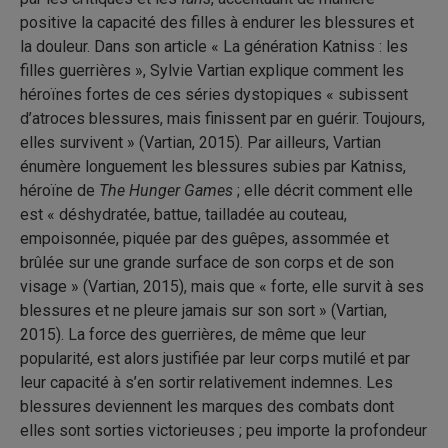
positive la capacité des filles à endurer les blessures et
la douleur. Dans son article « La génération Katniss : les
filles guerrières », Sylvie Vartian explique comment les
héroïnes fortes de ces séries dystopiques « subissent
d’atroces blessures, mais finissent par en guérir. Toujours,
elles survivent » (Vartian, 2015). Par ailleurs, Vartian
énumère longuement les blessures subies par Katniss,
héroïne de
The Hunger Games
; elle décrit comment elle
est « déshydratée, battue, tailladée au couteau,
empoisonnée, piquée par des guêpes, assommée et
brûlée sur une grande surface de son corps et de son
visage » (Vartian, 2015), mais que « forte, elle survit à ses
blessures et ne pleure jamais sur son sort » (Vartian,
2015). La force des guerrières, de même que leur
popularité, est alors justifiée par leur corps mutilé et par
leur capacité à s’en sortir relativement indemnes. Les
blessures deviennent les marques des combats dont
elles sont sorties victorieuses ; peu importe la profondeur