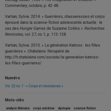
Commentary
, octobre, p. 42-48.
Vartian, Sylvie. 2014. « Guerrières, chasseresses et corps
éprouvé dans la science-fiction adolescente actuelle : le
cas des
Hunger Games
de Suzanne Collins ».
Recherches
féministes,
vol. 27, n
o
1, p. 113-128.
Vartian, Sylvie. 2015. « La génération Katniss : les filles
guerrières ».
Châtelaine
. Récupéré de
http://fr.chatelaine.com/societe/la-generation-katniss-
les-filles-guerrieres/
Numéro
Vol. 22 no. 1 - « Corps et résistances »
Mots-clés
analyse littéraire
corps extrême
dystopie
science-fiction