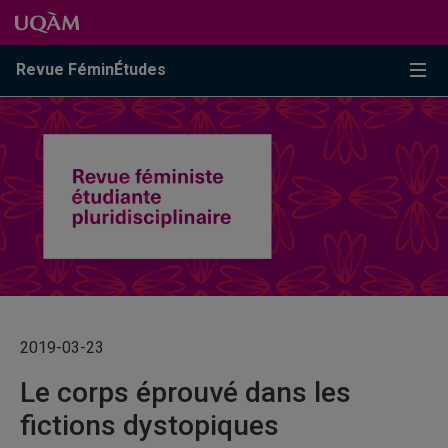
Passer au contenu
Accéder au menu principal
Accéder à la recherche
Passer au contenu
Accéder au menu principal
Menu
Revue FéminÉtudes
2019-03-23
Le corps éprouvé dans les
fictions dystopiques