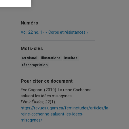
Numéro
Vol. 22 no. 1 - « Corps et résistances »
Mots-clés
art visuel
illustrations
insultes
réappropriation
Pour citer ce document
Eve Gagnon. (2019). La reine Cochonne
saluant les idées misogynes.
FéminÉtudes
,
22
(1).
https://revues.uqam.ca/feminetudes/articles/la-
reine-cochonne-saluant-les-idees-
misogynes/