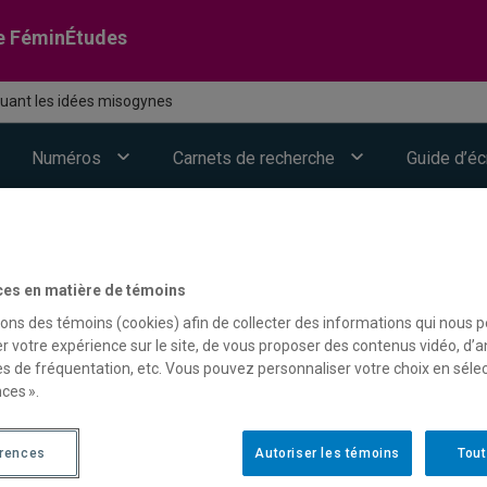
e FéminÉtudes
luant les idées misogynes
Numéros
Carnets de recherche
Guide d’éc
ces en matière de témoins
sons des témoins (cookies) afin de collecter des informations qui nous 
r votre expérience sur le site, de vous proposer des contenus vidéo, d’a
es de fréquentation, etc. Vous pouvez personnaliser votre choix en séle
ces ».
érences
Autoriser les témoins
Tout