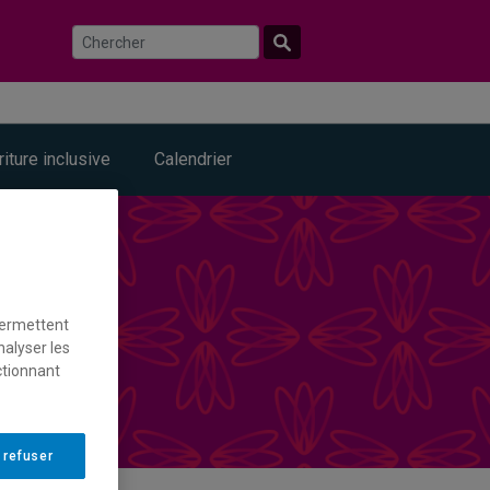
riture inclusive
Calendrier
permettent
nalyser les
ctionnant
 refuser