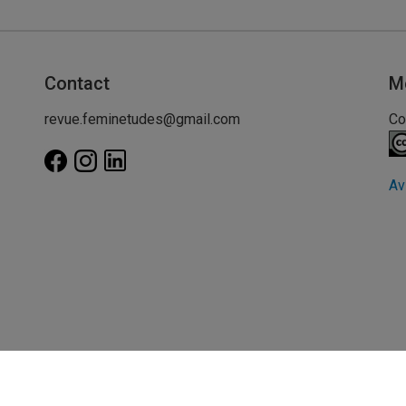
Contact
M
revue.feminetudes@gmail.com
Co
Av