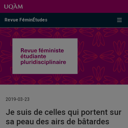
Passer au contenu
Accéder au menu principal
Accéder à la recherche
Passer au contenu
Accéder au menu principal
Menu
Revue FéminÉtudes
2019-03-23
Je suis de celles qui portent sur
sa peau des airs de bâtardes