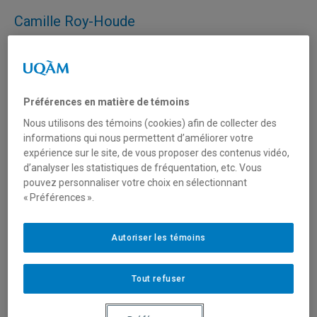
Camille Roy-Houde
Mystérieuse
Cachotière
Gardienne du temps
Préférences en matière de témoins
Des Histoires
Nous utilisons des témoins (cookies) afin de collecter des
Des Amours
informations qui nous permettent d’améliorer votre
Des liens qui peuplent ma chair
expérience sur le site, de vous proposer des contenus vidéo,
Plissent mon regard
d’analyser les statistiques de fréquentation, etc. Vous
Frisent mes cheveux
pouvez personnaliser votre choix en sélectionnant
Picotent ma peau.
« Préférences ».
Je suis le vestige de vos champs de batailles.
Autoriser les témoins
Vous
Tout refuser
Les dangereux
Les putains